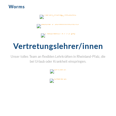
Samstag
Worms
SASCHA S.
Sonntag
AMIN K.
Samstag u. Sonntag
Vertretungslehrer/innen
Unser tolles Team an flexiblen Lehrkräften in Rheinland-Pfalz, die
GRETA S.
bei Urlaub oder Krankheit einspringen.
OXANA B.