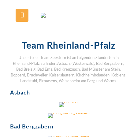
Team Rheinland-Pfalz
Unser tolles Team Seestern ist an folgenden Standorten in
Rheinland-Pfalz zu finden:Asbach, (Westerwald), Bad Bergzabern,
Bad Breisig, Bad Ems, Bad Kreuznach, Bad Münster am Stein,
Boppard, Bruchweiler, Kaiserslautern, Kirchheimbolanden, Koblenz,
Landstuhl, Pirmasens, Weisenheim am Berg und Worms.
BEATE B.
Montag
Asbach
JUAN C.
Freitag
RÜDIGER B.
Samstag
Bad Bergzabern
AKTUELL VERTRETUNG