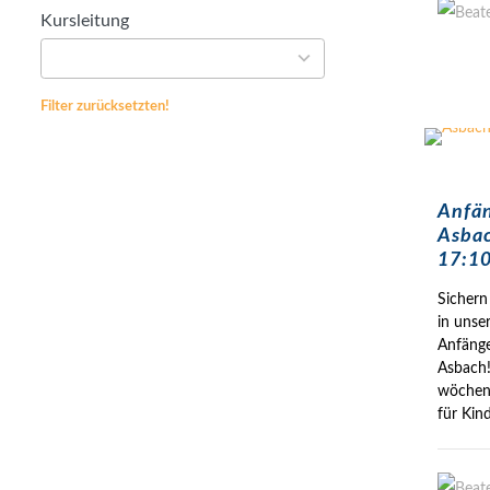
Kursleitung
57
results
available
Filter zurücksetzten!
Anfä
Asbac
17:10
Sichern 
in unse
Anfäng
Asbach!
wöchent
für Kin