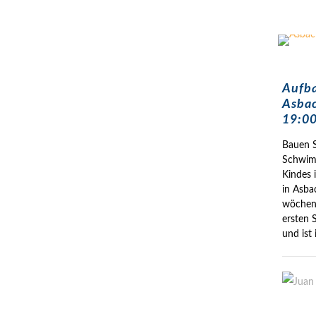
Aufb
Asbac
19:00
Bauen S
Schwimm
Kindes 
in Asba
wöchent
ersten 
und ist 