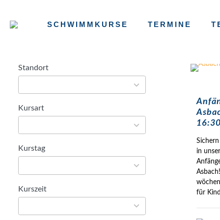
SCHWIMMKURSE
TERMINE
T
Standort
42
results
available
Anfä
Kursart
6
Asbac
results
16:30
available
Sichern 
Kurstag
7
in unse
results
Anfäng
available
Asbach!
wöchent
Kurszeit
5
für Kin
results
available