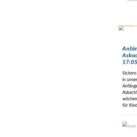
Anfä
Asbac
17:05
Sichern 
in unse
Anfäng
Asbach!
wöchent
für Kin